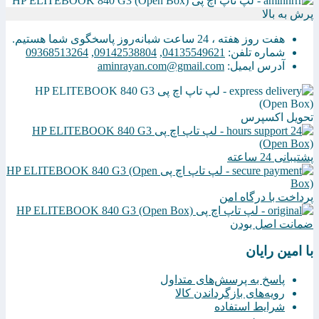
پرش به بالا
هفت روز هفته ، 24 ساعت شبانه‌روز پاسخگوی شما هستیم.
شماره تلفن:
04135549621
,
09142538804
,
09368513264
آدرس ایمیل:
aminrayan.com@gmail.com
تحویل اکسپرس
پشتیبانی 24 ساعته
پرداخت با درگاه امن
ضمانت اصل بودن
با امین رایان
پاسخ به پرسش‌های متداول
رویه‌های بازگرداندن کالا
شرایط استفاده