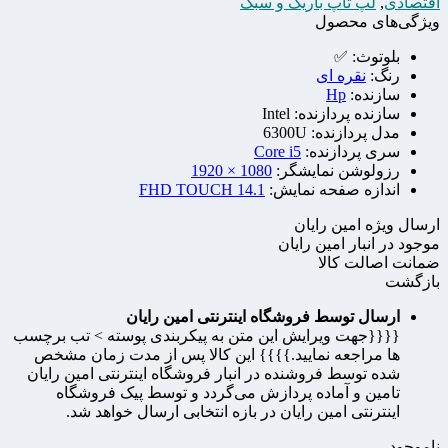
اقتصادی
,
لپ تاپ باریک و سبک
ویژگی‌های محصول
بلوتوث:
✅
رنگ:
نقره ای
سازنده:
Hp
سازنده پردازنده:
Intel
مدل پردازنده:
6300U
سری پردازنده:
Core i5
رزولوشن نمایشگر:
1080 × 1920
اندازه صفحه نمایش:
14.1 FHD TOUCH
ارسال ویژه امین رایان
موجود در انبار امین رایان
ضمانت اصالت کالا
بازگشت
ارسال توسط فروشگاه اینترنتی امین رایان
{{{{جهت ویرایش این متن به پیکربندی پوسته > تب برچسب
ها مراجعه نمایید.}}}} این کالا پس از مدت زمان مشخص
شده توسط فروشنده در انبار فروشگاه اینترنتی امین رایان
تامین و آماده پردازش می‌گردد و توسط پیک فروشگاه
اینترنتی امین رایان در بازه انتخابی ارسال خواهد شد.
ناموجود