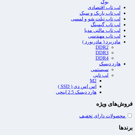
بوک
لپ تاپ اقتصادی
لپ تاپ باریک و سبک
لپ تاپ تبلت شو و لمسی
لپ تاپ گیمینگ
لپ تاپ مالتی مدیا
لپ تاپ مهندسی
مادربرد ( مادربورد )
DDR2
DDR3
DDR4
هارد دیسک
سیستمی
لپ تاپی
M2
اس اس دی ( SSD )
هارد دیسک 2.5 اینچی
فروش‌های ویژه
محصولات دارای تخفیف
برندها