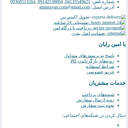
شماره تلفن:
04135549621
,
09142538804
,
09368513264
آدرس ایمیل:
aminrayan.com@gmail.com
تحویل اکسپرس
پشتیبانی 24 ساعته
پرداخت با درگاه امن
ضمانت اصل بودن
با امین رایان
پاسخ به پرسش‌های متداول
رویه‌های بازگرداندن کالا
شرایط استفاده
حریم خصوصی
خدمات مشتریان
شیوه‌های پرداخت
رویه ارسال سفارش
نحوه ثبت سفارش
دنبال کردن در شبکه‌های اجتماعی: