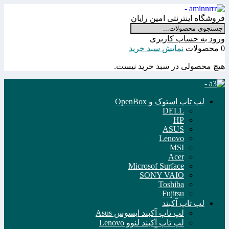
فروشگاه اینترنتی امین رایان
ورود به حساب کاربری
0 محصولات
نمایش سبد خرید
هیچ محصولی در سبد خرید نیست.
لپ تاپ استوک و OpenBox
DELL
HP
ASUS
Lenovo
MSI
Acer
Microsof Surface
SONY VAIO
Toshiba
Fujitsu
لپ تاپ آکبند
لپ تاپ آکبند ایسوس Asus
لپ تاپ آکبند لنوو Lenovo