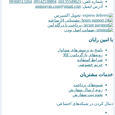
شماره تلفن:
04135549621
,
09142538804
,
09368513264
آدرس ایمیل:
aminrayan.com@gmail.com
تحویل اکسپرس
پشتیبانی 24 ساعته
پرداخت با درگاه امن
ضمانت اصل بودن
با امین رایان
پاسخ به پرسش‌های متداول
رویه‌های بازگرداندن کالا
شرایط استفاده
حریم خصوصی
خدمات مشتریان
شیوه‌های پرداخت
رویه ارسال سفارش
نحوه ثبت سفارش
دنبال کردن در شبکه‌های اجتماعی: