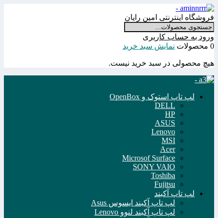
فروشگاه اینترنتی امین رایان
ورود به حساب کاربری
0 محصولات
نمایش سبد خرید
هیچ محصولی در سبد خرید نیست.
لپ تاپ استوک و OpenBox
DELL
HP
ASUS
Lenovo
MSI
Acer
Microsof Surface
SONY VAIO
Toshiba
Fujitsu
لپ تاپ آکبند
لپ تاپ آکبند ایسوس Asus
لپ تاپ آکبند لنوو Lenovo