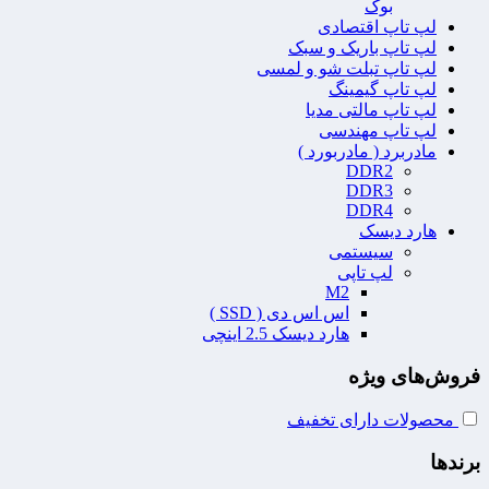
بوک
لپ تاپ اقتصادی
لپ تاپ باریک و سبک
لپ تاپ تبلت شو و لمسی
لپ تاپ گیمینگ
لپ تاپ مالتی مدیا
لپ تاپ مهندسی
مادربرد ( مادربورد )
DDR2
DDR3
DDR4
هارد دیسک
سیستمی
لپ تاپی
M2
اس اس دی ( SSD )
هارد دیسک 2.5 اینچی
فروش‌های ویژه
محصولات دارای تخفیف
برندها