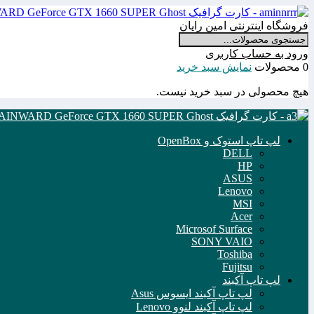
فروشگاه اینترنتی امین رایان
ورود به حساب کاربری
0 محصولات
نمایش سبد خرید
هیچ محصولی در سبد خرید نیست.
لپ تاپ استوک و OpenBox
DELL
HP
ASUS
Lenovo
MSI
Acer
Microsof Surface
SONY VAIO
Toshiba
Fujitsu
لپ تاپ آکبند
لپ تاپ آکبند ایسوس Asus
لپ تاپ آکبند لنوو Lenovo