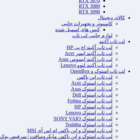
RTX 3070
RTX 3080
RTX 3090
کالای دیجیتال
کامپیوتر و تجهیزات جانبی
کیس های اسمبل شده
لوازم جانبی لپ تاپ
لپ تاپ آکبند
لپ تاپ آکبند اچ پی HP
لپ تاپ آکبند ایسر Acer
لپ تاپ آکبند ایسوس Asus
لپ تاپ آکبند لنوو Lenovo
لپ تاپ استوک و OpenBox
لپ تاپ اپن باکس
لپ تاپ استوک Acer
لپ تاپ استوک Asus
لپ تاپ استوک Dell
لپ تاپ استوک Fujitsu
لپ تاپ استوک HP
لپ تاپ استوک Lenovo
لپ تاپ استوک SONY VAIO
لپ تاپ استوک Toshiba
لپ تاپ استوک و اپن باکس ام اس آی MSI
لپ تاپ استوک و اپن باکس مایکروسافت | سرفیس بوک