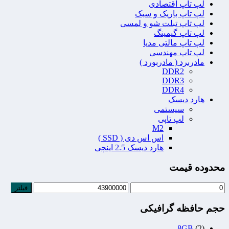
لپ تاپ اقتصادی
لپ تاپ باریک و سبک
لپ تاپ تبلت شو و لمسی
لپ تاپ گیمینگ
لپ تاپ مالتی مدیا
لپ تاپ مهندسی
مادربرد ( مادربورد )
DDR2
DDR3
DDR4
هارد دیسک
سیستمی
لپ تاپی
M2
اس اس دی ( SSD )
هارد دیسک 2.5 اینچی
محدوده قیمت
فیلتر
حجم حافظه گرافیکی
8GB
(2)