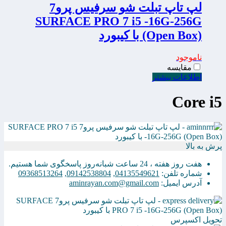
لپ تاپ تبلت شو سرفیس پرو7
SURFACE PRO 7 i5 -16G-256G
(Open Box) با کیبورد
ناموجود
مقایسه
اطلاعات بیشتر
Core i5
پرش به بالا
هفت روز هفته ، 24 ساعت شبانه‌روز پاسخگوی شما هستیم.
شماره تلفن:
04135549621
,
09142538804
,
09368513264
آدرس ایمیل:
aminrayan.com@gmail.com
تحویل اکسپرس