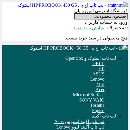
فروشگاه اینترنتی امین رایان
ورود به حساب کاربری
0 محصولات
نمایش سبد خرید
هیچ محصولی در سبد خرید نیست.
لپ تاپ استوک و OpenBox
DELL
HP
ASUS
Lenovo
MSI
Acer
Microsof Surface
SONY VAIO
Toshiba
Fujitsu
لپ تاپ آکبند
لپ تاپ آکبند ایسوس Asus
لپ تاپ آکبند لنوو Lenovo