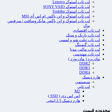
لپ تاپ استوک Lenovo
لپ تاپ استوک SONY VAIO
لپ تاپ استوک Toshiba
لپ تاپ استوک و اپن باکس ام اس آی MSI
لپ تاپ استوک و اپن باکس مایکروسافت | سرفیس
بوک
لپ تاپ اقتصادی
لپ تاپ باریک و سبک
لپ تاپ تبلت شو و لمسی
لپ تاپ گیمینگ
لپ تاپ مالتی مدیا
لپ تاپ مهندسی
مادربرد ( مادربورد )
DDR2
DDR3
DDR4
هارد دیسک
سیستمی
لپ تاپی
M2
اس اس دی ( SSD )
هارد دیسک 2.5 اینچی
محدوده قیمت