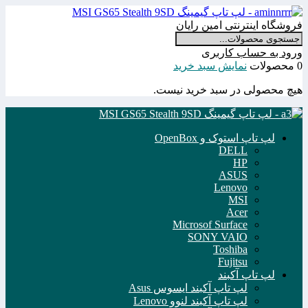
فروشگاه اینترنتی امین رایان
ورود به حساب کاربری
0 محصولات
نمایش سبد خرید
هیچ محصولی در سبد خرید نیست.
لپ تاپ استوک و OpenBox
DELL
HP
ASUS
Lenovo
MSI
Acer
Microsof Surface
SONY VAIO
Toshiba
Fujitsu
لپ تاپ آکبند
لپ تاپ آکبند ایسوس Asus
لپ تاپ آکبند لنوو Lenovo