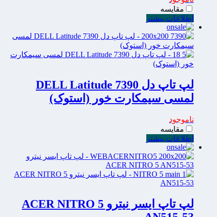
مقایسه
اطلاعات بیشتر
لپ تاپ دل DELL Latitude 7390
لمسی سیمکارت خور (استوک)
ناموجود
مقایسه
اطلاعات بیشتر
لپ تاپ ایسر نیترو ACER NITRO 5
AN515-53