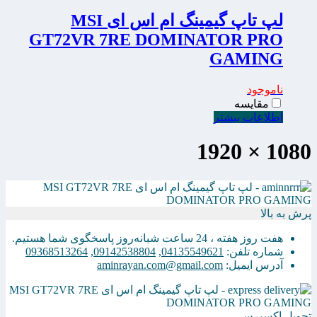
لپ تاپ گیمینگ ام اس ای MSI
GT72VR 7RE DOMINATOR PRO
GAMING
ناموجود
مقایسه
اطلاعات بیشتر
1080 × 1920
پرش به بالا
هفت روز هفته ، 24 ساعت شبانه‌روز پاسخگوی شما هستیم.
شماره تلفن:
04135549621
,
09142538804
,
09368513264
آدرس ایمیل:
aminrayan.com@gmail.com
تحویل اکسپرس