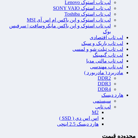
لپ تاپ استوک Lenovo
لپ تاپ استوک SONY VAIO
لپ تاپ استوک Toshiba
لپ تاپ استوک و اپن باکس ام اس آی MSI
لپ تاپ استوک و اپن باکس مایکروسافت | سرفیس
بوک
لپ تاپ اقتصادی
لپ تاپ باریک و سبک
لپ تاپ تبلت شو و لمسی
لپ تاپ گیمینگ
لپ تاپ مالتی مدیا
لپ تاپ مهندسی
مادربرد ( مادربورد )
DDR2
DDR3
DDR4
هارد دیسک
سیستمی
لپ تاپی
M2
اس اس دی ( SSD )
هارد دیسک 2.5 اینچی
محدوده قیمت