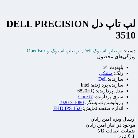
لپ تاپ دل DELL PRECISION
3510
دسته:
لپ تاپ استوک Dell
,
لپ تاپ استوک و OpenBox
ویژگی‌های محصول
بلوتوث:
✅
رنگ:
مشکی
سازنده:
Dell
سازنده پردازنده:
Intel
مدل پردازنده:
6820HQ
سری پردازنده:
Core i7
رزولوشن نمایشگر:
1080 × 1920
اندازه صفحه نمایش:
15.6 FHD IPS
ارسال ویژه امین رایان
موجود در انبار امین رایان
ضمانت اصالت کالا
بازگشت