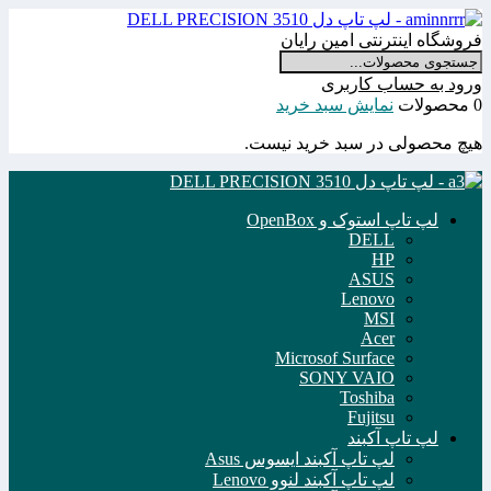
فروشگاه اینترنتی امین رایان
ورود به حساب کاربری
0 محصولات
نمایش سبد خرید
هیچ محصولی در سبد خرید نیست.
لپ تاپ استوک و OpenBox
DELL
HP
ASUS
Lenovo
MSI
Acer
Microsof Surface
SONY VAIO
Toshiba
Fujitsu
لپ تاپ آکبند
لپ تاپ آکبند ایسوس Asus
لپ تاپ آکبند لنوو Lenovo