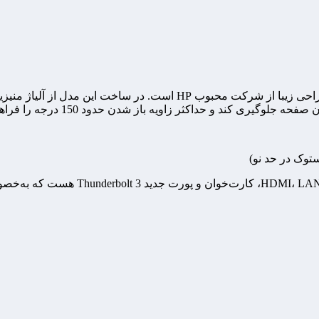
لپ تاپ hp zbook 15 g3 یک لپ تاپ قدرتمند با سخت افزار قوی و طراحی زیب
 کند و حداکثر زاویه باز شدن حدود 150 درجه را فراهم می کند.