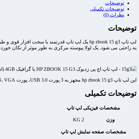
توضیحات
توضیحات تکمیلی
نظرات (0)
توضیحات
یه راحتی می شود. یک لولا پیوسته مرکزی به طور موثر از تکان خوردن صفحه جلوگیری
این لپ تاپ hp zbook 15 g3 مجهز به 3 پورت USB 3.0، پورت HDMI، LAN، VGA، کارت‌خوان و پورت جدید Thunderbolt 3 هست که به‌خصوص در کاربری‌های صنعتی و گیمینگ بسیار کارآمد خواهند بود.
توضیحات تکمیلی
مشخصات فیزیکی لپ تاپ
وزن
2 KG
مشخصات صفحه نمایش لپ تاپ