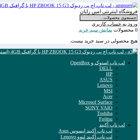
فروشگاه اینترنتی امین رایان
ورود به حساب کاربری
0 محصولات
نمایش سبد خرید
هیچ محصولی در سبد خرید نیست.
لپ تاپ استوک و OpenBox
DELL
HP
ASUS
Lenovo
MSI
Acer
Microsof Surface
SONY VAIO
Toshiba
Fujitsu
لپ تاپ آکبند
لپ تاپ آکبند ایسوس Asus
لپ تاپ آکبند لنوو Lenovo