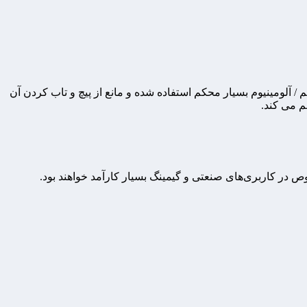
ا از شرکت محبوب HP است. در ساخت این مدل از آلیاژ منیزیم / آلومینیوم بسیار محکم استفاده شده و مانع از پیچ و تاب کردن آن