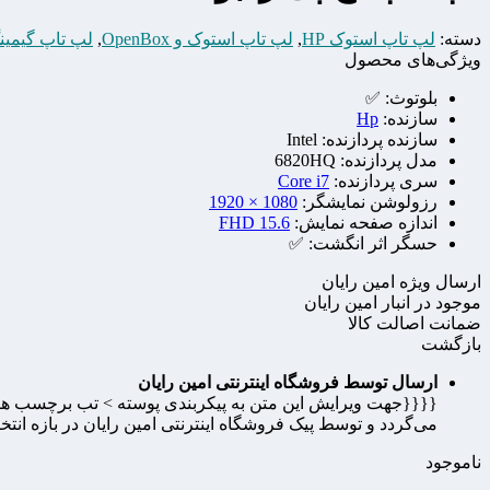
دسته:
لپ تاپ استوک HP
,
لپ تاپ استوک و OpenBox
,
لپ تاپ گیمین
ویژگی‌های محصول
بلوتوث:
✅
سازنده:
Hp
سازنده پردازنده:
Intel
مدل پردازنده:
6820HQ
سری پردازنده:
Core i7
رزولوشن نمایشگر:
1080 × 1920
اندازه صفحه نمایش:
15.6 FHD
حسگر اثر انگشت:
✅
ارسال ویژه امین رایان
موجود در انبار امین رایان
ضمانت اصالت کالا
بازگشت
ارسال توسط فروشگاه اینترنتی امین رایان
{{{{جهت ویرایش این متن به پیکربندی پوسته > تب برچسب ها م
می‌گردد و توسط پیک فروشگاه اینترنتی امین رایان در بازه انت
ناموجود