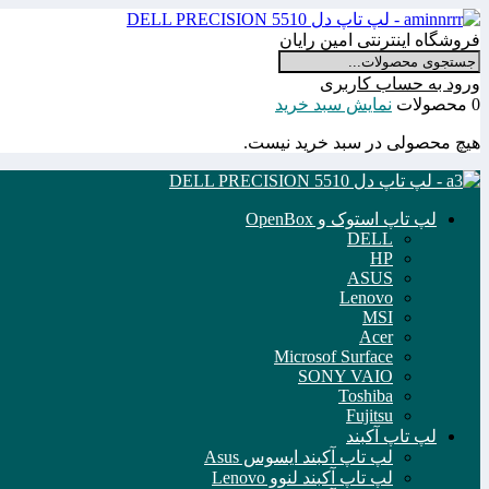
فروشگاه اینترنتی امین رایان
ورود به حساب کاربری
0 محصولات
نمایش سبد خرید
هیچ محصولی در سبد خرید نیست.
لپ تاپ استوک و OpenBox
DELL
HP
ASUS
Lenovo
MSI
Acer
Microsof Surface
SONY VAIO
Toshiba
Fujitsu
لپ تاپ آکبند
لپ تاپ آکبند ایسوس Asus
لپ تاپ آکبند لنوو Lenovo