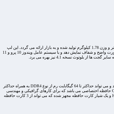
لپ تاپ دل DELL PRECISION 5510 یک لپ تاپ ورک استیشن مهندسی است که از سوی شرکت DELL در ابعاد 11.1 * 235.3 * 357 میلیمتر و وزن 1.78 کیلوگرم تولید شده و به بازار ارائه می گردد. این لپ
تاپ به صفحه نمایشی در اندازه 15.6 اینچ با فناوری IPS و نور پس زمینه LED مجهز شده که با رزولوشن تصویر 4K می تواند تصاویر را به صورت واضح و شفاف نمایش دهد و با سیستم عامل ویندوز 10 پرو و 11
سخت افزار لپ تاپ دل مدل Precision 5510 شامل یک پردازنده 8 هسته ای اینتل Core i7 6820HQ با حداکثر فرکانس 3.60 گیگاهرتز می باشد و می تواند حداکثر تا 64 گیگابایت رم از نوع DDR4 به همراه حداکثر
8 ترابایت حافظه داخلی از نوع M2 SSD بهره می برد و کارت گرافیگ به کار رفته در آن از نوع انویدیا Quadro M1000M با 2 گیگابایت GDDR5 حافظه اختصاصی می باشد که برای کارهای گرافیکی و مهندسی
نیز کاربرد دارد. این مدل از لپ تاپ حرفه ای به تعدادی پورت مانند Headphone and microphone combo jack ،USB3.0، HDMI، Thunderbolt 3 و یک شیار کارت حافظه مجهز شده که می تواند از 3 کارت حافظه