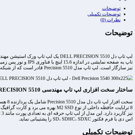
توضیحات
توضیحات تکمیلی
نظرات (0)
توضیحات
نیز سازگار است. لپ تاپ مدل Precision 5510 قادر است که از شبکه بیسیم وای فای با استاندارد 802.11ac را پشتیبانی کرده و برای اتصال به سایر گجت ها از بلوتوث نسخه 4.1 نیز بهره می برد.
ساختار سخت افزاری لپ تاپ مهندسی DELL PRECISION 5510:
اس دی با فرم فکتور SD، SDHC، SDXC را پشتیبانی نماید.
توضیحات تکمیلی