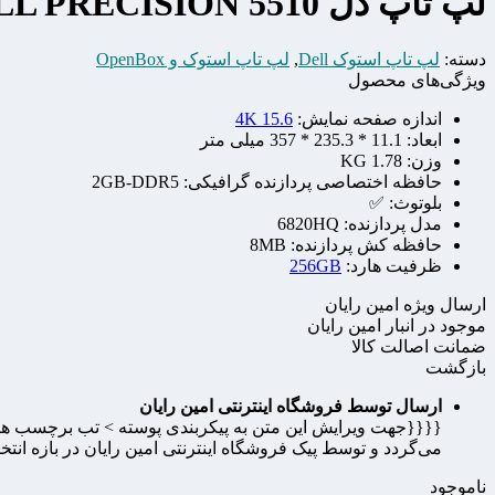
لپ تاپ دل DELL PRECISION 5510
دسته:
لپ تاپ استوک Dell
,
لپ تاپ استوک و OpenBox
ویژگی‌های محصول
اندازه صفحه نمایش:
15.6 4K
ابعاد:
11.1 * 235.3 * 357 میلی متر
وزن:
1.78 KG
حافظه اختصاصی پردازنده گرافیکی:
2GB-DDR5
بلوتوث:
✅
مدل پردازنده:
6820HQ
حافظه کش پردازنده:
8MB
ظرفیت هارد:
256GB
ارسال ویژه امین رایان
موجود در انبار امین رایان
ضمانت اصالت کالا
بازگشت
ارسال توسط فروشگاه اینترنتی امین رایان
{{{{جهت ویرایش این متن به پیکربندی پوسته > تب برچسب ها م
می‌گردد و توسط پیک فروشگاه اینترنتی امین رایان در بازه انت
ناموجود