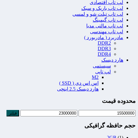
لپ تاپ اقتصادی
لپ تاپ باریک و سبک
لپ تاپ تبلت شو و لمسی
لپ تاپ گیمینگ
لپ تاپ مالتی مدیا
لپ تاپ مهندسی
مادربرد ( مادربورد )
DDR2
DDR3
DDR4
هارد دیسک
سیستمی
لپ تاپی
M2
اس اس دی ( SSD )
هارد دیسک 2.5 اینچی
محدوده قیمت
فیلتر
حجم حافظه گرافیکی
2GB
(1)