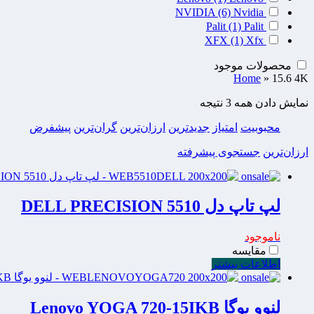
NVIDIA
(6)
Nvidia
Palit
(1)
Palit
XFX
(1)
Xfx
محصولات موجود
Home
»
15.6 4K
نمایش دادن همه 3 نتیجه
محبوبیت
امتیاز
جدیدترین
ارزان‌ترین
گران‌ترین
پیشفرض
ارزان‌ترین
جستجوی پیشرفته
لپ تاپ دل DELL PRECISION 5510
ناموجود
مقایسه
اطلاعات بیشتر
لنوو یوگا Lenovo YOGA 720-15IKB