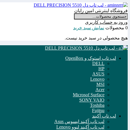
فروشگاه اینترنتی امین رایان
ورود به حساب کاربری
0 محصولات
نمایش سبد خرید
هیچ محصولی در سبد خرید نیست.
لپ تاپ استوک و OpenBox
DELL
HP
ASUS
Lenovo
MSI
Acer
Microsof Surface
SONY VAIO
Toshiba
Fujitsu
لپ تاپ آکبند
لپ تاپ آکبند ایسوس Asus
لپ تاپ آکبند لنوو Lenovo