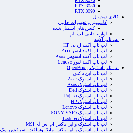
RTX 3070
RTX 3080
RTX 3090
کالای دیجیتال
کامپیوتر و تجهیزات جانبی
کیس های اسمبل شده
لوازم جانبی لپ تاپ
لپ تاپ آکبند
لپ تاپ آکبند اچ پی HP
لپ تاپ آکبند ایسر Acer
لپ تاپ آکبند ایسوس Asus
لپ تاپ آکبند لنوو Lenovo
لپ تاپ استوک و OpenBox
لپ تاپ اپن باکس
لپ تاپ استوک Acer
لپ تاپ استوک Asus
لپ تاپ استوک Dell
لپ تاپ استوک Fujitsu
لپ تاپ استوک HP
لپ تاپ استوک Lenovo
لپ تاپ استوک SONY VAIO
لپ تاپ استوک Toshiba
لپ تاپ استوک و اپن باکس ام اس آی MSI
لپ تاپ استوک و اپن باکس مایکروسافت | سرفیس بوک