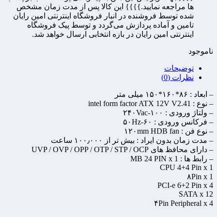
ها مراجعه نمایید.}}}} این کالا پس از مدت زمان مشخص
شده توسط فروشنده در انبار فروشگاه اینترنتی امین رایان
تامین و آماده پردازش می‌گردد و توسط پیک فروشگاه
اینترنتی امین رایان در بازه انتخابی ارسال خواهد شد.
ناموجود
توضیحات
نظرات (0)
– ابعاد : ۸۶*۱۶۰*۱۵۰ میلی متر
– نوع : intel form factor ATX 12V V2.41
– ولتاژ ورودی : ۱۰۰-۲۴۰Vac
– فرکانس ورودی : ۶۰-۵۰Hz
– نوع فن : ۱۲۰mm HDB fan
– مدت زمان بدون ایراد : بیش تر از ۱۰۰٫۰۰۰ ساعت
– دارای محافظ های UVP / OVP / OPP / OTP / STP / OCP
– رابط ها : MB 24 PIN x 1
CPU 4+4 Pin x 1
۸Pin x 1
PCI-e 6+2 Pin x 4
SATA x 12
۴Pin Peripheral x 4