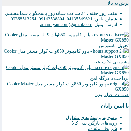
پرش به بالا
هفت روز هفته ، 24 ساعت شبانه‌روز پاسخگوی شما هستیم.
شماره تلفن:
04135549621
,
09142538804
,
09368513264
آدرس ایمیل:
aminrayan.com@gmail.com
تحویل اکسپرس
پشتیبانی 24 ساعته
پرداخت با درگاه امن
ضمانت اصل بودن
با امین رایان
پاسخ به پرسش‌های متداول
رویه‌های بازگرداندن کالا
شرایط استفاده