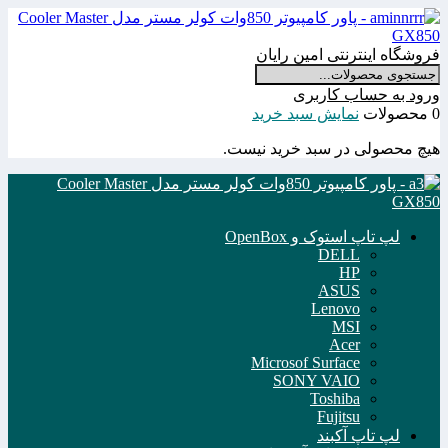
فروشگاه اینترنتی امین رایان
ورود به حساب کاربری
0 محصولات
نمایش سبد خرید
هیچ محصولی در سبد خرید نیست.
لپ تاپ استوک و OpenBox
DELL
HP
ASUS
Lenovo
MSI
Acer
Microsof Surface
SONY VAIO
Toshiba
Fujitsu
لپ تاپ آکبند