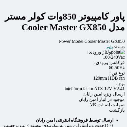
پاور کامپیوتر 850وات کولر مستر
مدل Cooler Master GX850
Power Model Cooler Master GX850
دسته:
پاور
ولتاژ ورودی :
100-240Vac
فرکانس ورودی :
60-50Hz
نوع فن :
120mm HDB fan
نوع :
intel form factor ATX 12V V2.41
ارسال ویژه امین رایان
موجود در انبار امین رایان
ضمانت اصالت کالا
بازگشت
ارسال توسط فروشگاه اینترنتی امین رایان
{{{{جهت ویرایش این متن به پیکربندی پوسته > تب برچسب