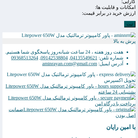
کارایی:
امکانات و قابلیت ها:
ارزش خرید در برابر قیمت:
پرش به بالا
هفت روز هفته ، 24 ساعت شبانه‌روز پاسخگوی شما هستیم.
شماره تلفن:
04135549621
,
09142538804
,
09368513264
آدرس ایمیل:
aminrayan.com@gmail.com
تحویل اکسپرس
پشتیبانی 24 ساعته
پرداخت با درگاه امن
ضمانت
اصل بودن
با امین رایان