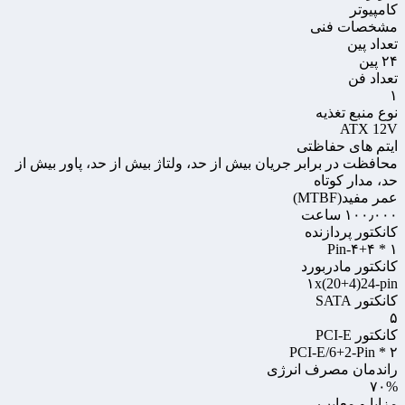
کامپیوتر
مشخصات فنی
تعداد پین
۲۴ پین
تعداد فن
۱
نوع منبع تغذیه
ATX 12V
ایتم های حفاظتی
محافظت در برابر جریان بیش از حد، ولتاژ بیش از حد، پاور بیش از
حد، مدار کوتاه
عمر مفید(MTBF)
۱۰۰٫۰۰۰ ساعت
کانکتور پردازنده
۱ * ۴+۴-Pin
کانکتور مادربورد
۱x(20+4)24-pin
کانکتور SATA
۵
کانکتور PCI-E
۲ * PCI-E/6+2-Pin
راندمان مصرف انرژی
۷۰%
مزایا و معایب