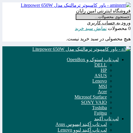
فروشگاه اینترنتی امین رایان
ورود به حساب کاربری
0 محصولات
نمایش سبد خرید
هیچ محصولی در سبد خرید نیست.
لپ تاپ استوک و OpenBox
DELL
HP
ASUS
Lenovo
MSI
Acer
Microsof Surface
SONY VAIO
Toshiba
Fujitsu
لپ تاپ آکبند
لپ تاپ آکبند ایسوس Asus
لپ تاپ آکبند لنوو Lenovo