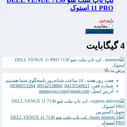
لپ تاپ تبلت شو 7130 DELL VENUE
11 PRO استوک
ناموجود
مقایسه
اطلاعات بیشتر
4 گیگابایت
پرش به بالا
هفت روز هفته ، 24 ساعت شبانه‌روز پاسخگوی شما هستیم.
شماره تلفن:
04135549621
,
09142538804
,
09368513264
آدرس ایمیل:
aminrayan.com@gmail.com
تحویل اکسپرس