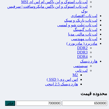
لپ تاپ استوک و اپن باکس ام اس آی MSI
لپ تاپ استوک و اپن باکس مایکروسافت | سرفیس
بوک
لپ تاپ اقتصادی
لپ تاپ باریک و سبک
لپ تاپ تبلت شو و لمسی
لپ تاپ گیمینگ
لپ تاپ مالتی مدیا
لپ تاپ مهندسی
مادربرد ( مادربورد )
DDR2
DDR3
DDR4
هارد دیسک
سیستمی
لپ تاپی
M2
اس اس دی ( SSD )
هارد دیسک 2.5 اینچی
محدوده قیمت
فیلتر