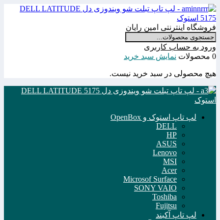
فروشگاه اینترنتی امین رایان
ورود به حساب کاربری
0 محصولات
نمایش سبد خرید
هیچ محصولی در سبد خرید نیست.
لپ تاپ استوک و OpenBox
DELL
HP
ASUS
Lenovo
MSI
Acer
Microsof Surface
SONY VAIO
Toshiba
Fujitsu
لپ تاپ آکبند