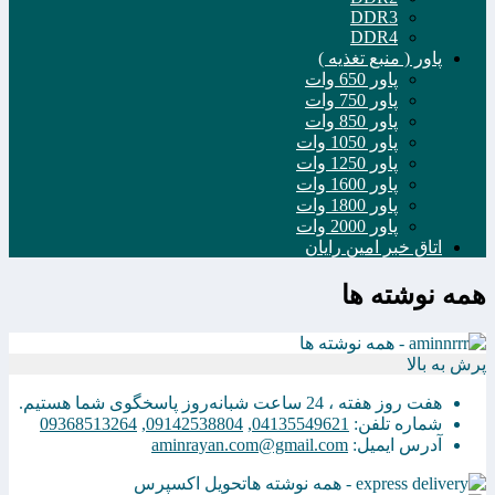
DDR3
DDR4
پاور ( منبع تغذیه )
پاور 650 وات
پاور 750 وات
پاور 850 وات
پاور 1050 وات
پاور 1250 وات
پاور 1600 وات
پاور 1800 وات
پاور 2000 وات
اتاق خبر امین رایان
همه نوشته ها
پرش به بالا
هفت روز هفته ، 24 ساعت شبانه‌روز پاسخگوی شما هستیم.
شماره تلفن:
04135549621
,
09142538804
,
09368513264
آدرس ایمیل:
aminrayan.com@gmail.com
تحویل اکسپرس