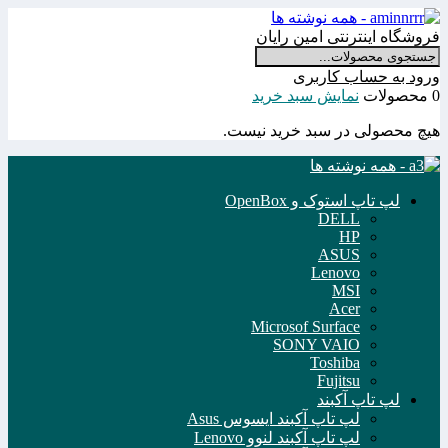
فروشگاه اینترنتی امین رایان
ورود به حساب کاربری
0 محصولات
نمایش سبد خرید
هیچ محصولی در سبد خرید نیست.
لپ تاپ استوک و OpenBox
DELL
HP
ASUS
Lenovo
MSI
Acer
Microsof Surface
SONY VAIO
Toshiba
Fujitsu
لپ تاپ آکبند
لپ تاپ آکبند ایسوس Asus
لپ تاپ آکبند لنوو Lenovo