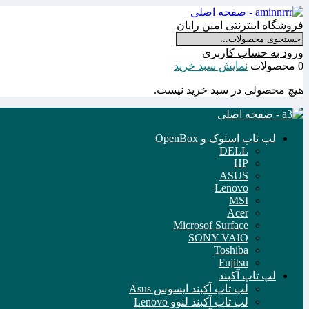
فروشگاه اینترنتی امین رایان
ورود به حساب کاربری
0 محصولات
نمایش سبد خرید
هیچ محصولی در سبد خرید نیست.
لپ تاپ استوک و OpenBox
DELL
HP
ASUS
Lenovo
MSI
Acer
Microsof Surface
SONY VAIO
Toshiba
Fujitsu
لپ تاپ آکبند
لپ تاپ آکبند ایسوس Asus
لپ تاپ آکبند لنوو Lenovo