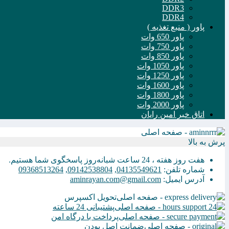
DDR3
DDR4
پاور ( منبع تغذیه )
پاور 650 وات
پاور 750 وات
پاور 850 وات
پاور 1050 وات
پاور 1250 وات
پاور 1600 وات
پاور 1800 وات
پاور 2000 وات
اتاق خبر امین رایان
پرش به بالا
هفت روز هفته ، 24 ساعت شبانه‌روز پاسخگوی شما هستیم.
شماره تلفن:
04135549621
,
09142538804
,
09368513264
آدرس ایمیل:
aminrayan.com@gmail.com
تحویل اکسپرس
پشتیبانی 24 ساعته
پرداخت با درگاه امن
ضمانت اصل بودن