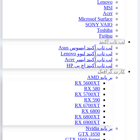
Lenovo
MSI
Acer
Microsof Surface
SONY VAIO
Toshiba
Fujitsu
لپ تاپ آکبند
لپ تاپ آکبند ایسوس Asus
لپ تاپ آکبند لنوو Lenovo
لپ تاپ آکبند ایسر Acer
لپ تاپ آکبند اچ پی HP
کارت گرافیک
بر پایه AMD
RX 5600XT
RX 580
RX 5700XT
RX 590
RX 6700XT
RX 6800
RX 6800XT
RX 6900XT
بر پایه Nvidia
GTX 1650
GTX 1660 Super