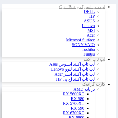
لپ تاپ استوک و OpenBox
DELL
HP
ASUS
Lenovo
MSI
Acer
Microsof Surface
SONY VAIO
Toshiba
Fujitsu
لپ تاپ آکبند
لپ تاپ آکبند ایسوس Asus
لپ تاپ آکبند لنوو Lenovo
لپ تاپ آکبند ایسر Acer
لپ تاپ آکبند اچ پی HP
کارت گرافیک
بر پایه AMD
RX 5600XT
RX 580
RX 5700XT
RX 590
RX 6700XT
RX 6800