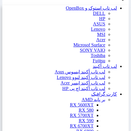
لپ تاپ استوک و OpenBox
DELL
HP
ASUS
Lenovo
MSI
Acer
Microsof Surface
SONY VAIO
Toshiba
Fujitsu
لپ تاپ آکبند
لپ تاپ آکبند ایسوس Asus
لپ تاپ آکبند لنوو Lenovo
لپ تاپ آکبند ایسر Acer
لپ تاپ آکبند اچ پی HP
کارت گرافیک
بر پایه AMD
RX 5600XT
RX 580
RX 5700XT
RX 590
RX 6700XT