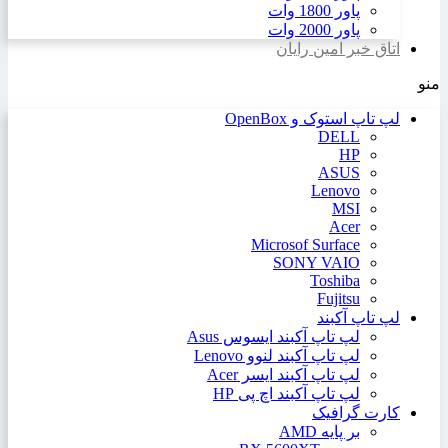
پاور 1800 وات
پاور 2000 وات
اتاق خبر امین رایان
منو
لپ تاپ استوک و OpenBox
DELL
HP
ASUS
Lenovo
MSI
Acer
Microsof Surface
SONY VAIO
Toshiba
Fujitsu
لپ تاپ آکبند
لپ تاپ آکبند ایسوس Asus
لپ تاپ آکبند لنوو Lenovo
لپ تاپ آکبند ایسر Acer
لپ تاپ آکبند اچ پی HP
کارت گرافیک
بر پایه AMD