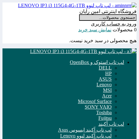
فروشگاه اینترنتی امین رایان
ورود به حساب کاربری
0 محصولات
نمایش سبد خرید
هیچ محصولی در سبد خرید نیست.
لپ تاپ استوک و OpenBox
DELL
HP
ASUS
Lenovo
MSI
Acer
Microsof Surface
SONY VAIO
Toshiba
Fujitsu
لپ تاپ آکبند
لپ تاپ آکبند ایسوس Asus
لپ تاپ آکبند لنوو Lenovo