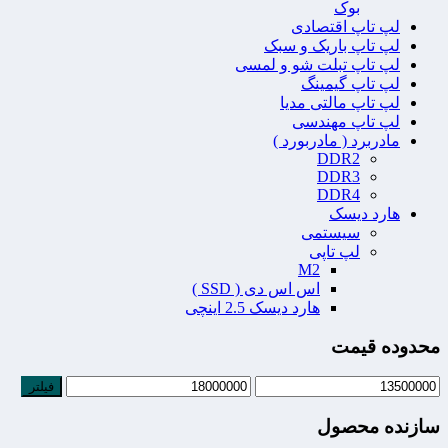
بوک
لپ تاپ اقتصادی
لپ تاپ باریک و سبک
لپ تاپ تبلت شو و لمسی
لپ تاپ گیمینگ
لپ تاپ مالتی مدیا
لپ تاپ مهندسی
مادربرد ( مادربورد )
DDR2
DDR3
DDR4
هارد دیسک
سیستمی
لپ تاپی
M2
اس اس دی ( SSD )
هارد دیسک 2.5 اینچی
محدوده قیمت
فیلتر
سازنده محصول