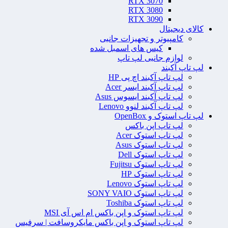
RTX 3070
RTX 3080
RTX 3090
کالای دیجیتال
کامپیوتر و تجهیزات جانبی
کیس های اسمبل شده
لوازم جانبی لپ تاپ
لپ تاپ آکبند
لپ تاپ آکبند اچ پی HP
لپ تاپ آکبند ایسر Acer
لپ تاپ آکبند ایسوس Asus
لپ تاپ آکبند لنوو Lenovo
لپ تاپ استوک و OpenBox
لپ تاپ اپن باکس
لپ تاپ استوک Acer
لپ تاپ استوک Asus
لپ تاپ استوک Dell
لپ تاپ استوک Fujitsu
لپ تاپ استوک HP
لپ تاپ استوک Lenovo
لپ تاپ استوک SONY VAIO
لپ تاپ استوک Toshiba
لپ تاپ استوک و اپن باکس ام اس آی MSI
لپ تاپ استوک و اپن باکس مایکروسافت | سرفیس