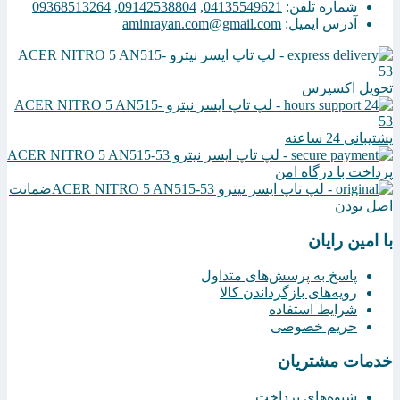
شماره تلفن:
04135549621
,
09142538804
,
09368513264
آدرس ایمیل:
aminrayan.com@gmail.com
تحویل اکسپرس
پشتیبانی 24 ساعته
پرداخت با درگاه امن
ضمانت
اصل بودن
با امین رایان
پاسخ به پرسش‌های متداول
رویه‌های بازگرداندن کالا
شرایط استفاده
حریم خصوصی
خدمات مشتریان
شیوه‌های پرداخت