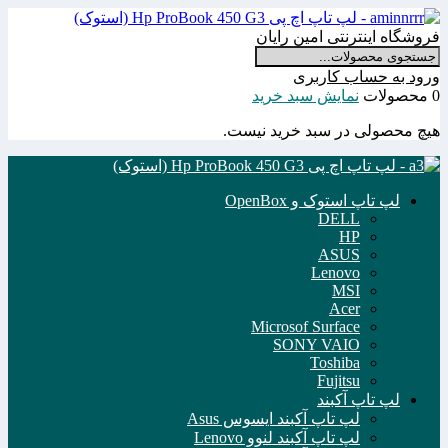
فروشگاه اینترنتی امین رایان
ورود به حساب کاربری
0 محصولات
نمایش سبد خرید
هیچ محصولی در سبد خرید نیست.
لپ تاپ استوک و OpenBox
DELL
HP
ASUS
Lenovo
MSI
Acer
Microsof Surface
SONY VAIO
Toshiba
Fujitsu
لپ تاپ آکبند
لپ تاپ آکبند ایسوس Asus
لپ تاپ آکبند لنوو Lenovo