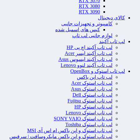
RTX 3070
RTX 3080
RTX 3090
کالای دیجیتال
کامپیوتر و تجهیزات جانبی
کیس های اسمبل شده
لوازم جانبی لپ تاپ
لپ تاپ آکبند
لپ تاپ آکبند اچ پی HP
لپ تاپ آکبند ایسر Acer
لپ تاپ آکبند ایسوس Asus
لپ تاپ آکبند لنوو Lenovo
لپ تاپ استوک و OpenBox
لپ تاپ اپن باکس
لپ تاپ استوک Acer
لپ تاپ استوک Asus
لپ تاپ استوک Dell
لپ تاپ استوک Fujitsu
لپ تاپ استوک HP
لپ تاپ استوک Lenovo
لپ تاپ استوک SONY VAIO
لپ تاپ استوک Toshiba
لپ تاپ استوک و اپن باکس ام اس آی MSI
لپ تاپ استوک و اپن باکس مایکروسافت | سرفیس