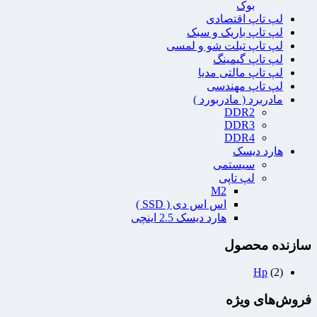
بوک
لپ تاپ اقتصادی
لپ تاپ باریک و سبک
لپ تاپ تبلت شو و لمسی
لپ تاپ گیمینگ
لپ تاپ مالتی مدیا
لپ تاپ مهندسی
مادربرد ( مادربورد )
DDR2
DDR3
DDR4
هارد دیسک
سیستمی
لپ تاپی
M2
اس اس دی ( SSD )
هارد دیسک 2.5 اینچی
سازنده محصول
Hp
(2)
فروش‌های ویژه