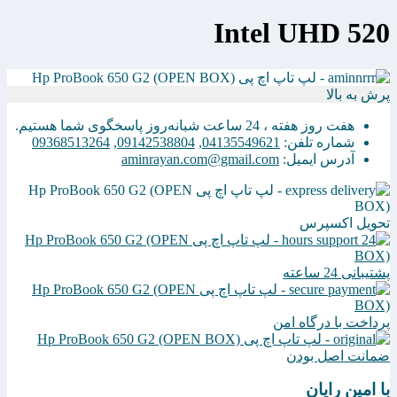
Intel UHD 520
پرش به بالا
هفت روز هفته ، 24 ساعت شبانه‌روز پاسخگوی شما هستیم.
شماره تلفن:
04135549621
,
09142538804
,
09368513264
آدرس ایمیل:
aminrayan.com@gmail.com
تحویل اکسپرس
پشتیبانی 24 ساعته
پرداخت با درگاه امن
ضمانت اصل بودن
با امین رایان