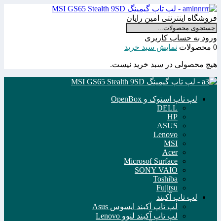
فروشگاه اینترنتی امین رایان
ورود به حساب کاربری
0 محصولات
نمایش سبد خرید
هیچ محصولی در سبد خرید نیست.
لپ تاپ استوک و OpenBox
DELL
HP
ASUS
Lenovo
MSI
Acer
Microsof Surface
SONY VAIO
Toshiba
Fujitsu
لپ تاپ آکبند
لپ تاپ آکبند ایسوس Asus
لپ تاپ آکبند لنوو Lenovo