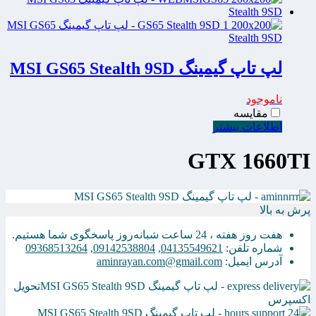
لپ تاپ گیمینگ MSI GS65 Stealth 9SD
ناموجود
مقایسه
اطلاعات بیشتر
GTX 1660TI
پرش به بالا
هفت روز هفته ، 24 ساعت شبانه‌روز پاسخگوی شما هستیم.
شماره تلفن:
04135549621
,
09142538804
,
09368513264
آدرس ایمیل:
aminrayan.com@gmail.com
تحویل
اکسپرس