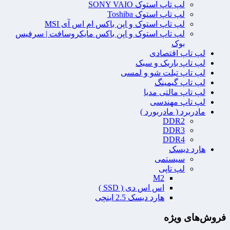
لپ تاپ استوک SONY VAIO
لپ تاپ استوک Toshiba
لپ تاپ استوک و اپن باکس ام اس آی MSI
لپ تاپ استوک و اپن باکس مایکروسافت | سرفیس
بوک
لپ تاپ اقتصادی
لپ تاپ باریک و سبک
لپ تاپ تبلت شو و لمسی
لپ تاپ گیمینگ
لپ تاپ مالتی مدیا
لپ تاپ مهندسی
مادربرد ( مادربورد )
DDR2
DDR3
DDR4
هارد دیسک
سیستمی
لپ تاپی
M2
اس اس دی ( SSD )
هارد دیسک 2.5 اینچی
فروش‌های ویژه