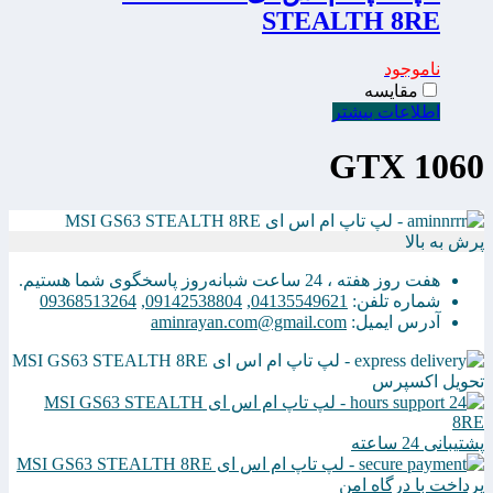
STEALTH 8RE
ناموجود
مقایسه
اطلاعات بیشتر
GTX 1060
پرش به بالا
هفت روز هفته ، 24 ساعت شبانه‌روز پاسخگوی شما هستیم.
شماره تلفن:
04135549621
,
09142538804
,
09368513264
آدرس ایمیل:
aminrayan.com@gmail.com
تحویل اکسپرس
پشتیبانی 24 ساعته
پرداخت با درگاه امن