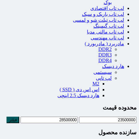
بوک
لپ تاپ اقتصادی
لپ تاپ باریک و سبک
لپ تاپ تبلت شو و لمسی
لپ تاپ گیمینگ
لپ تاپ مالتی مدیا
لپ تاپ مهندسی
مادربرد ( مادربورد )
DDR2
DDR3
DDR4
هارد دیسک
سیستمی
لپ تاپی
M2
اس اس دی ( SSD )
هارد دیسک 2.5 اینچی
محدوده قیمت
فیلتر
سازنده محصول