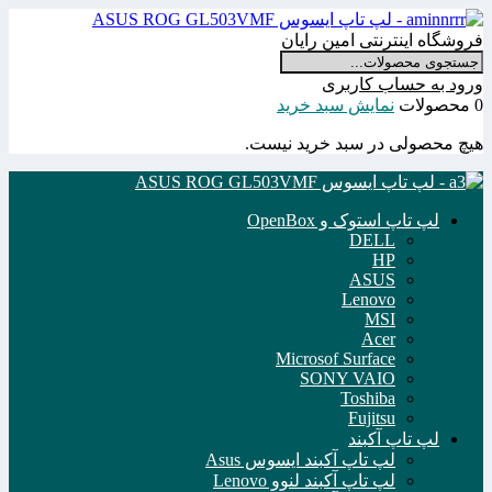
فروشگاه اینترنتی امین رایان
ورود به حساب کاربری
0 محصولات
نمایش سبد خرید
هیچ محصولی در سبد خرید نیست.
لپ تاپ استوک و OpenBox
DELL
HP
ASUS
Lenovo
MSI
Acer
Microsof Surface
SONY VAIO
Toshiba
Fujitsu
لپ تاپ آکبند
لپ تاپ آکبند ایسوس Asus
لپ تاپ آکبند لنوو Lenovo