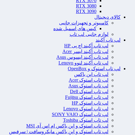
RTX 3070
RTX 3080
RTX 3090
کالای دیجیتال
کامپیوتر و تجهیزات جانبی
کیس های اسمبل شده
لوازم جانبی لپ تاپ
لپ تاپ آکبند
لپ تاپ آکبند اچ پی HP
لپ تاپ آکبند ایسر Acer
لپ تاپ آکبند ایسوس Asus
لپ تاپ آکبند لنوو Lenovo
لپ تاپ استوک و OpenBox
لپ تاپ اپن باکس
لپ تاپ استوک Acer
لپ تاپ استوک Asus
لپ تاپ استوک Dell
لپ تاپ استوک Fujitsu
لپ تاپ استوک HP
لپ تاپ استوک Lenovo
لپ تاپ استوک SONY VAIO
لپ تاپ استوک Toshiba
لپ تاپ استوک و اپن باکس ام اس آی MSI
لپ تاپ استوک و اپن باکس مایکروسافت | سرفیس