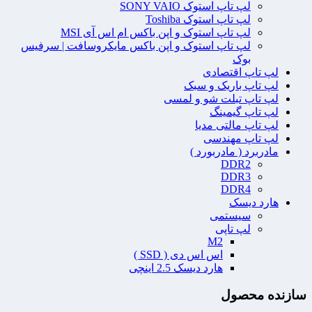
لپ تاپ استوک SONY VAIO
لپ تاپ استوک Toshiba
لپ تاپ استوک و اپن باکس ام اس آی MSI
لپ تاپ استوک و اپن باکس مایکروسافت | سرفیس
بوک
لپ تاپ اقتصادی
لپ تاپ باریک و سبک
لپ تاپ تبلت شو و لمسی
لپ تاپ گیمینگ
لپ تاپ مالتی مدیا
لپ تاپ مهندسی
مادربرد ( مادربورد )
DDR2
DDR3
DDR4
هارد دیسک
سیستمی
لپ تاپی
M2
اس اس دی ( SSD )
هارد دیسک 2.5 اینچی
سازنده محصول