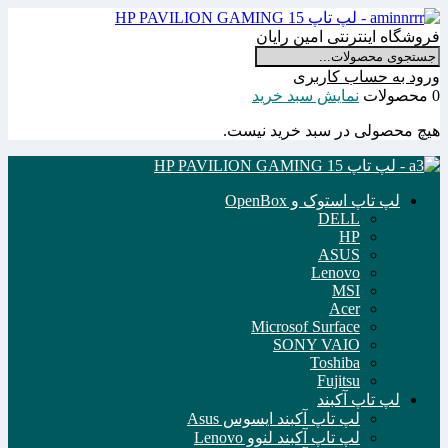
فروشگاه اینترنتی امین رایان
ورود به حساب کاربری
0 محصولات
نمایش سبد خرید
هیچ محصولی در سبد خرید نیست.
لپ تاپ استوک و OpenBox
DELL
HP
ASUS
Lenovo
MSI
Acer
Microsof Surface
SONY VAIO
Toshiba
Fujitsu
لپ تاپ آکبند
لپ تاپ آکبند ایسوس Asus
لپ تاپ آکبند لنوو Lenovo