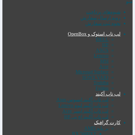
منو
شیوه‌های پرداخت
رویه ارسال سفارش
نحوه ثبت سفارش
لپ تاپ استوک و OpenBox
DELL
HP
ASUS
Lenovo
MSI
Acer
Microsof Surface
SONY VAIO
Toshiba
Fujitsu
لپ تاپ آکبند
لپ تاپ آکبند ایسوس Asus
لپ تاپ آکبند لنوو Lenovo
لپ تاپ آکبند ایسر Acer
لپ تاپ آکبند اچ پی HP
کارت گرافیک
بر پایه AMD
RX 5600XT