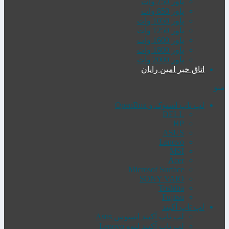
پاور 750 وات
پاور 850 وات
پاور 1050 وات
پاور 1250 وات
پاور 1600 وات
پاور 1800 وات
پاور 2000 وات
اتاق خبر امین رایان
منو
لپ تاپ استوک و OpenBox
DELL
HP
ASUS
Lenovo
MSI
Acer
Microsof Surface
SONY VAIO
Toshiba
Fujitsu
لپ تاپ آکبند
لپ تاپ آکبند ایسوس Asus
لپ تاپ آکبند لنوو Lenovo