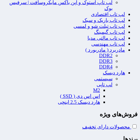
لپ تاپ استوک و اپن باکس مایکروسافت | سرفیس
بوک
لپ تاپ اقتصادی
لپ تاپ باریک و سبک
لپ تاپ تبلت شو و لمسی
لپ تاپ گیمینگ
لپ تاپ مالتی مدیا
لپ تاپ مهندسی
مادربرد ( مادربورد )
DDR2
DDR3
DDR4
هارد دیسک
سیستمی
لپ تاپی
M2
اس اس دی ( SSD )
هارد دیسک 2.5 اینچی
فروش‌های ویژه
محصولات دارای تخفیف
برندها