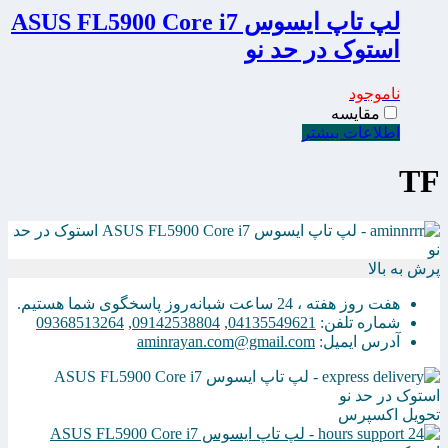
لپ تاپ ایسوس ASUS FL5900 Core i7
استوک در حد نو
ناموجود
مقایسه
اطلاعات بیشتر
TF
پرش به بالا
هفت روز هفته ، 24 ساعت شبانه‌روز پاسخگوی شما هستیم.
شماره تلفن:
04135549621
,
09142538804
,
09368513264
آدرس ایمیل:
aminrayan.com@gmail.com
تحویل اکسپرس