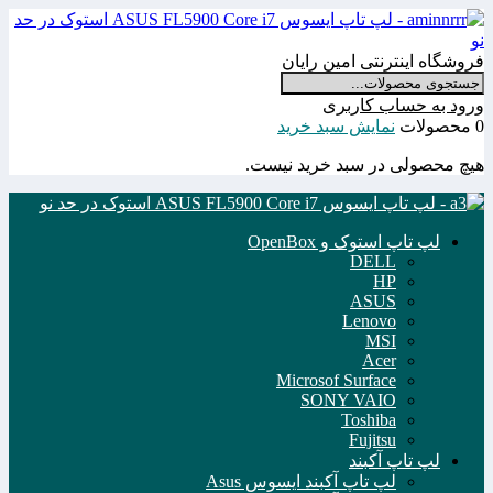
فروشگاه اینترنتی امین رایان
ورود به حساب کاربری
0 محصولات
نمایش سبد خرید
هیچ محصولی در سبد خرید نیست.
لپ تاپ استوک و OpenBox
DELL
HP
ASUS
Lenovo
MSI
Acer
Microsof Surface
SONY VAIO
Toshiba
Fujitsu
لپ تاپ آکبند
لپ تاپ آکبند ایسوس Asus