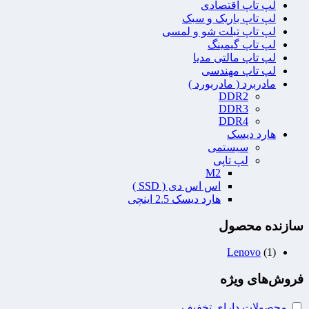
لپ تاپ اقتصادی
لپ تاپ باریک و سبک
لپ تاپ تبلت شو و لمسی
لپ تاپ گیمینگ
لپ تاپ مالتی مدیا
لپ تاپ مهندسی
مادربرد ( مادربورد )
DDR2
DDR3
DDR4
هارد دیسک
سیستمی
لپ تاپی
M2
اس اس دی ( SSD )
هارد دیسک 2.5 اینچی
سازنده محصول
Lenovo
(1)
فروش‌های ویژه
محصولات دارای تخفیف