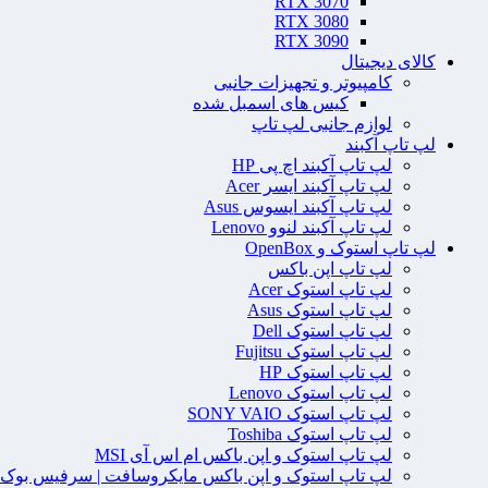
RTX 3070
RTX 3080
RTX 3090
کالای دیجیتال
کامپیوتر و تجهیزات جانبی
کیس های اسمبل شده
لوازم جانبی لپ تاپ
لپ تاپ آکبند
لپ تاپ آکبند اچ پی HP
لپ تاپ آکبند ایسر Acer
لپ تاپ آکبند ایسوس Asus
لپ تاپ آکبند لنوو Lenovo
لپ تاپ استوک و OpenBox
لپ تاپ اپن باکس
لپ تاپ استوک Acer
لپ تاپ استوک Asus
لپ تاپ استوک Dell
لپ تاپ استوک Fujitsu
لپ تاپ استوک HP
لپ تاپ استوک Lenovo
لپ تاپ استوک SONY VAIO
لپ تاپ استوک Toshiba
لپ تاپ استوک و اپن باکس ام اس آی MSI
لپ تاپ استوک و اپن باکس مایکروسافت | سرفیس بوک