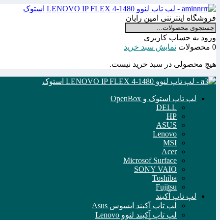
فروشگاه اینترنتی امین رایان
ورود به حساب کاربری
0 محصولات
نمایش سبد خرید
هیچ محصولی در سبد خرید نیست.
لپ تاپ استوک و OpenBox
DELL
HP
ASUS
Lenovo
MSI
Acer
Microsof Surface
SONY VAIO
Toshiba
Fujitsu
لپ تاپ آکبند
لپ تاپ آکبند ایسوس Asus
لپ تاپ آکبند لنوو Lenovo