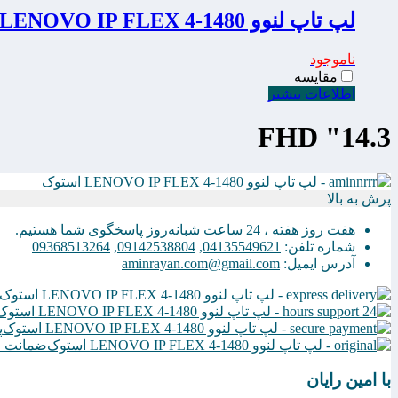
لپ تاپ لنوو LENOVO IP FLEX 4-1480 استوک
ناموجود
مقایسه
اطلاعات بیشتر
14.3" FHD
پرش به بالا
هفت روز هفته ، 24 ساعت شبانه‌روز پاسخگوی شما هستیم.
شماره تلفن:
04135549621
,
09142538804
,
09368513264
آدرس ایمیل:
aminrayan.com@gmail.com
پ
ضمانت ا
با امین رایان