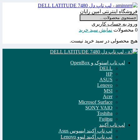
فروشگاه اینترنتی امین رایان
ورود به حساب کاربری
0 محصولات
نمایش سبد خرید
هیچ محصولی در سبد خرید نیست.
لپ تاپ استوک و OpenBox
DELL
HP
ASUS
Lenovo
MSI
Acer
Microsof Surface
SONY VAIO
Toshiba
Fujitsu
لپ تاپ آکبند
لپ تاپ آکبند ایسوس Asus
لپ تاپ آکبند لنوو Lenovo