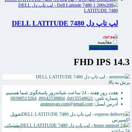
لپ تاپ دل DELL LATITUDE 7480
ناموجود
مقایسه
اطلاعات بیشتر
14.3 FHD IPS
پرش به بالا
هفت روز هفته ، 24 ساعت شبانه‌روز پاسخگوی شما هستیم.
شماره تلفن:
04135549621
,
09142538804
,
09368513264
آدرس ایمیل:
aminrayan.com@gmail.com
تحویل
اکسپرس
پشتیبانی
24 ساعته