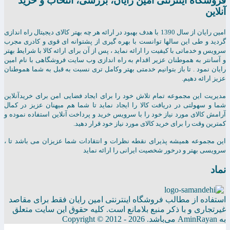
فروشگاه اینترنتی امين رايان، بررسی، انتخاب و خرید
آنلاین
امين رايان از سال 1390 با هدف بهبود در ارائه هر چه بهتر کالای دیجیتال راه اندازی
گردید و طی این سالها توانست با بهره گیری از پشتوانه ای قوی و کادری مجرب
سرویس و خدماتی با کیفیت را ارائه نماید ، پس از آن برای ارائه کالا با شرایط بهتر
و آسانتر به هموطنان عزیر اقدام به راه اندازی وب سایت فروشگاهی با نام امین
رایان نمود . تا باز بتوانیم خدمتی بهتر وکامل تری نسبت به قبل به شما هموطنان
عزیز ارائه دهیم.
مدیریت این مجموعه تمام تلاش خود را برای ایجاد فضایی امن برای خریدآنلاین
شما و سهولتی در دریافت کالا را ایجاد نماید تا شما هم میهنان عزیز در کمال
آرامش کالای مورد نیاز خود را با سرویس خرید و پرداخت آنلاین استفاده نموده و
کمترین وقت را برای خرید کالای مورد نیاز خود قرار دهید.
این مجموعه همیشه پذیرای نقطه نظرات و انتقادات شما عزیزان می باشد تا ،
سرویسی بهتر و درخور شخصیت ایرانی را ارائه نماید
نماد
استفاده از مطالب فروشگاه اینترنتی امین رایان فقط برای مقاصد
غیرتجاری و با ذکر منبع بلامانع است. کلیه حقوق این سایت متعلق
به AminRayan می‌باشد. Copyright © 2012 - 2026