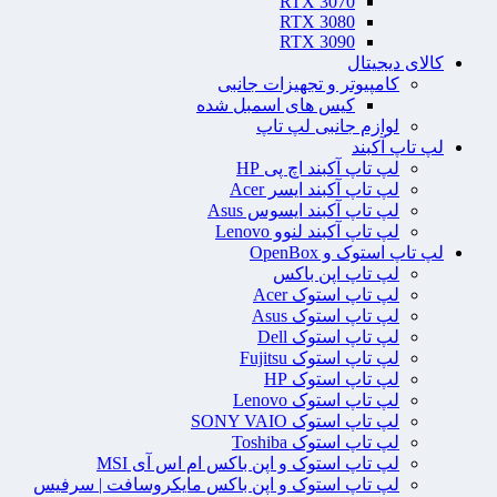
RTX 3070
RTX 3080
RTX 3090
کالای دیجیتال
کامپیوتر و تجهیزات جانبی
کیس های اسمبل شده
لوازم جانبی لپ تاپ
لپ تاپ آکبند
لپ تاپ آکبند اچ پی HP
لپ تاپ آکبند ایسر Acer
لپ تاپ آکبند ایسوس Asus
لپ تاپ آکبند لنوو Lenovo
لپ تاپ استوک و OpenBox
لپ تاپ اپن باکس
لپ تاپ استوک Acer
لپ تاپ استوک Asus
لپ تاپ استوک Dell
لپ تاپ استوک Fujitsu
لپ تاپ استوک HP
لپ تاپ استوک Lenovo
لپ تاپ استوک SONY VAIO
لپ تاپ استوک Toshiba
لپ تاپ استوک و اپن باکس ام اس آی MSI
لپ تاپ استوک و اپن باکس مایکروسافت | سرفیس