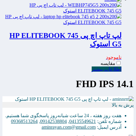
لپ تاپ اچ پی HP ELITEBOOK 745
G5 استوک
ناموجود
مقایسه
اطلاعات بیشتر
14.1 FHD IPS
پرش به بالا
هفت روز هفته ، 24 ساعت شبانه‌روز پاسخگوی شما هستیم.
شماره تلفن:
04135549621
,
09142538804
,
09368513264
آدرس ایمیل:
aminrayan.com@gmail.com