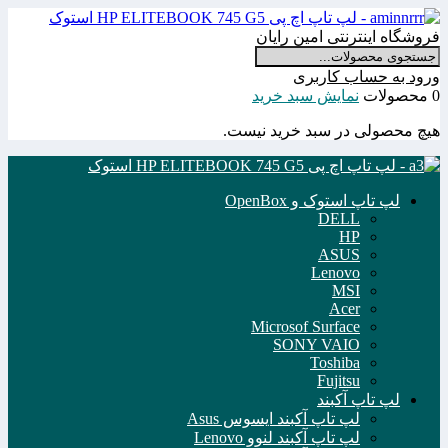
فروشگاه اینترنتی امین رایان
ورود به حساب کاربری
0 محصولات
نمایش سبد خرید
هیچ محصولی در سبد خرید نیست.
لپ تاپ استوک و OpenBox
DELL
HP
ASUS
Lenovo
MSI
Acer
Microsof Surface
SONY VAIO
Toshiba
Fujitsu
لپ تاپ آکبند
لپ تاپ آکبند ایسوس Asus
لپ تاپ آکبند لنوو Lenovo