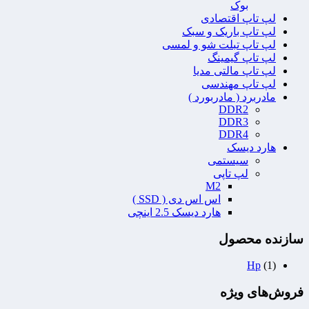
بوک
لپ تاپ اقتصادی
لپ تاپ باریک و سبک
لپ تاپ تبلت شو و لمسی
لپ تاپ گیمینگ
لپ تاپ مالتی مدیا
لپ تاپ مهندسی
مادربرد ( مادربورد )
DDR2
DDR3
DDR4
هارد دیسک
سیستمی
لپ تاپی
M2
اس اس دی ( SSD )
هارد دیسک 2.5 اینچی
سازنده محصول
Hp
(1)
فروش‌های ویژه