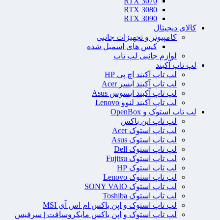
RTX 3070
RTX 3080
RTX 3090
کالای دیجیتال
کامپیوتر و تجهیزات جانبی
کیس های اسمبل شده
لوازم جانبی لپ تاپ
لپ تاپ آکبند
لپ تاپ آکبند اچ پی HP
لپ تاپ آکبند ایسر Acer
لپ تاپ آکبند ایسوس Asus
لپ تاپ آکبند لنوو Lenovo
لپ تاپ استوک و OpenBox
لپ تاپ اپن باکس
لپ تاپ استوک Acer
لپ تاپ استوک Asus
لپ تاپ استوک Dell
لپ تاپ استوک Fujitsu
لپ تاپ استوک HP
لپ تاپ استوک Lenovo
لپ تاپ استوک SONY VAIO
لپ تاپ استوک Toshiba
لپ تاپ استوک و اپن باکس ام اس آی MSI
لپ تاپ استوک و اپن باکس مایکروسافت | سرفیس