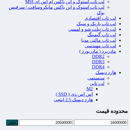
لپ تاپ استوک و اپن باکس ام اس آی MSI
لپ تاپ استوک و اپن باکس مایکروسافت | سرفیس
بوک
لپ تاپ اقتصادی
لپ تاپ باریک و سبک
لپ تاپ تبلت شو و لمسی
لپ تاپ گیمینگ
لپ تاپ مالتی مدیا
لپ تاپ مهندسی
مادربرد ( مادربورد )
DDR2
DDR3
DDR4
هارد دیسک
سیستمی
لپ تاپی
M2
اس اس دی ( SSD )
هارد دیسک 2.5 اینچی
محدوده قیمت
فیلتر