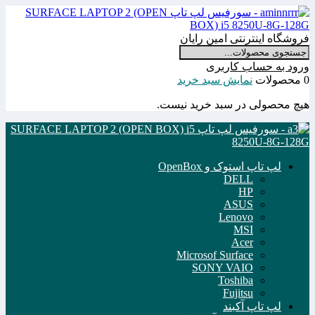
فروشگاه اینترنتی امین رایان
ورود به حساب کاربری
0 محصولات
نمایش سبد خرید
هیچ محصولی در سبد خرید نیست.
لپ تاپ استوک و OpenBox
DELL
HP
ASUS
Lenovo
MSI
Acer
Microsof Surface
SONY VAIO
Toshiba
Fujitsu
لپ تاپ آکبند