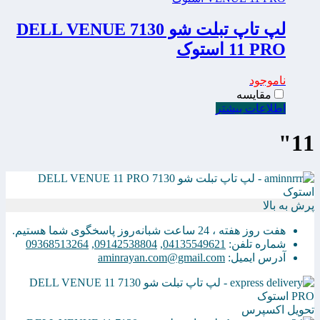
لپ تاپ تبلت شو 7130 DELL VENUE
11 PRO استوک
ناموجود
مقایسه
اطلاعات بیشتر
11"
پرش به بالا
هفت روز هفته ، 24 ساعت شبانه‌روز پاسخگوی شما هستیم.
شماره تلفن:
04135549621
,
09142538804
,
09368513264
آدرس ایمیل:
aminrayan.com@gmail.com
تحویل اکسپرس