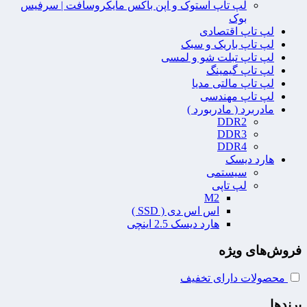
لپ تاپ استوک و اپن باکس مایکروسافت | سرفیس
بوک
لپ تاپ اقتصادی
لپ تاپ باریک و سبک
لپ تاپ تبلت شو و لمسی
لپ تاپ گیمینگ
لپ تاپ مالتی مدیا
لپ تاپ مهندسی
مادربرد ( مادربورد )
DDR2
DDR3
DDR4
هارد دیسک
سیستمی
لپ تاپی
M2
اس اس دی ( SSD )
هارد دیسک 2.5 اینچی
فروش‌های ویژه
محصولات دارای تخفیف
برندها