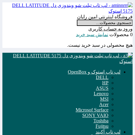
فروشگاه اینترنتی امین رایان
ورود به حساب کاربری
0 محصولات
نمایش سبد خرید
هیچ محصولی در سبد خرید نیست.
لپ تاپ استوک و OpenBox
DELL
HP
ASUS
Lenovo
MSI
Acer
Microsof Surface
SONY VAIO
Toshiba
Fujitsu
لپ تاپ آکبند