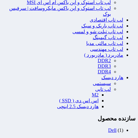
لپ تاپ استوک و اپن باکس ام اس آی MSI
لپ تاپ استوک و اپن باکس مایکروسافت | سرفیس
بوک
لپ تاپ اقتصادی
لپ تاپ باریک و سبک
لپ تاپ تبلت شو و لمسی
لپ تاپ گیمینگ
لپ تاپ مالتی مدیا
لپ تاپ مهندسی
مادربرد ( مادربورد )
DDR2
DDR3
DDR4
هارد دیسک
سیستمی
لپ تاپی
M2
اس اس دی ( SSD )
هارد دیسک 2.5 اینچی
سازنده محصول
Dell
(1)