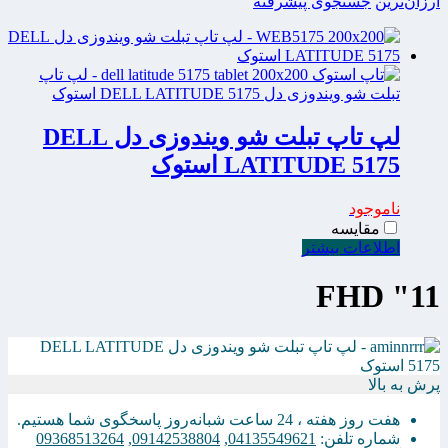
ارزان‌ترین
جستجوی پیشرفته
لپ تاپ تبلت شو ویندوزی دل DELL
LATITUDE 5175 استوک
ناموجود
مقایسه
اطلاعات بیشتر
11" FHD
پرش به بالا
هفت روز هفته ، 24 ساعت شبانه‌روز پاسخگوی شما هستیم.
شماره تلفن:
04135549621
,
09142538804
,
09368513264