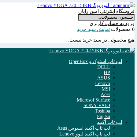
فروشگاه اینترنتی امین رایان
ورود به حساب کاربری
0 محصولات
نمایش سبد خرید
هیچ محصولی در سبد خرید نیست.
لپ تاپ استوک و OpenBox
DELL
HP
ASUS
Lenovo
MSI
Acer
Microsof Surface
SONY VAIO
Toshiba
Fujitsu
لپ تاپ آکبند
لپ تاپ آکبند ایسوس Asus
لپ تاپ آکبند لنوو Lenovo