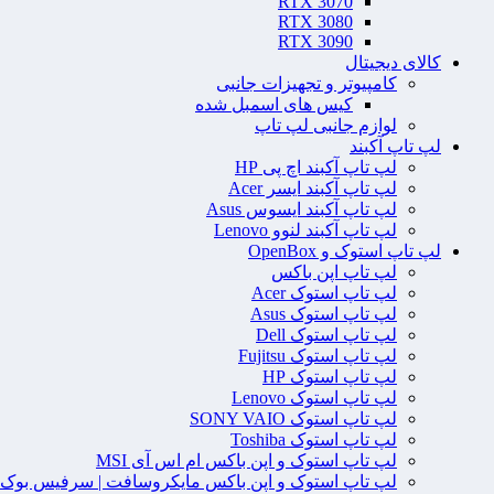
RTX 3070
RTX 3080
RTX 3090
کالای دیجیتال
کامپیوتر و تجهیزات جانبی
کیس های اسمبل شده
لوازم جانبی لپ تاپ
لپ تاپ آکبند
لپ تاپ آکبند اچ پی HP
لپ تاپ آکبند ایسر Acer
لپ تاپ آکبند ایسوس Asus
لپ تاپ آکبند لنوو Lenovo
لپ تاپ استوک و OpenBox
لپ تاپ اپن باکس
لپ تاپ استوک Acer
لپ تاپ استوک Asus
لپ تاپ استوک Dell
لپ تاپ استوک Fujitsu
لپ تاپ استوک HP
لپ تاپ استوک Lenovo
لپ تاپ استوک SONY VAIO
لپ تاپ استوک Toshiba
لپ تاپ استوک و اپن باکس ام اس آی MSI
لپ تاپ استوک و اپن باکس مایکروسافت | سرفیس بوک