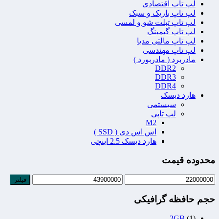
لپ تاپ اقتصادی
لپ تاپ باریک و سبک
لپ تاپ تبلت شو و لمسی
لپ تاپ گیمینگ
لپ تاپ مالتی مدیا
لپ تاپ مهندسی
مادربرد ( مادربورد )
DDR2
DDR3
DDR4
هارد دیسک
سیستمی
لپ تاپی
M2
اس اس دی ( SSD )
هارد دیسک 2.5 اینچی
محدوده قیمت
فیلتر
حجم حافظه گرافیکی
2GB
(1)