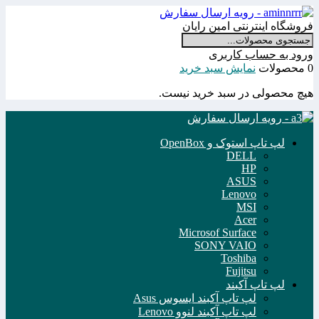
فروشگاه اینترنتی امین رایان
ورود به حساب کاربری
0 محصولات
نمایش سبد خرید
هیچ محصولی در سبد خرید نیست.
لپ تاپ استوک و OpenBox
DELL
HP
ASUS
Lenovo
MSI
Acer
Microsof Surface
SONY VAIO
Toshiba
Fujitsu
لپ تاپ آکبند
لپ تاپ آکبند ایسوس Asus
لپ تاپ آکبند لنوو Lenovo