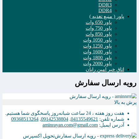
DDR3
DDR4
پاور ( منبع تغذیه )
پاور 650 وات
پاور 750 وات
پاور 850 وات
پاور 1050 وات
پاور 1250 وات
پاور 1600 وات
پاور 1800 وات
پاور 2000 وات
اتاق خبر امین رایان
رویه ارسال سفارش
پرش به بالا
هفت روز هفته ، 24 ساعت شبانه‌روز پاسخگوی شما هستیم.
شماره تلفن:
04135549621
,
09142538804
,
09368513264
آدرس ایمیل:
aminrayan.com@gmail.com
تحویل اکسپرس