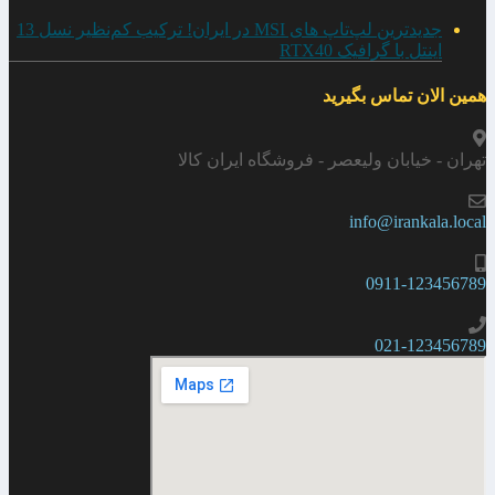
جدیدترین لپ‌تاپ های MSI در ایران! ترکیب کم‌نظیر نسل 13
اینتل با گرافیک RTX40
همین الان تماس بگیرید
تهران - خیابان ولیعصر - فروشگاه ایران کالا
info@irankala.local
0911-123456789
021-123456789